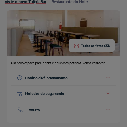
Visite o novo Tulip's Bar
Restaurante do Hotel
Todas as fotos (33)
Um novo espaço para drinks e deliciosos petiscos. Venha conhecer!
Horário de funcionamento
Today :
Get a
callback
PERGUNTAS
18:00 - 23:00
CONTACTE-
Métodos de pagamento
to book
FREQUENTES
See all timetables
NOS
Dinheiro
Cartão de Crédito
Contato
Phone :
+55 22 27487500