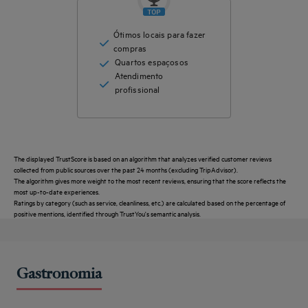
Ótimos locais para fazer
compras
Quartos espaçosos
Atendimento
profissional
The displayed TrustScore is based on an algorithm that analyzes verified customer reviews
collected from public sources over the past 24 months (excluding TripAdvisor).
The algorithm gives more weight to the most recent reviews, ensuring that the score reflects the
most up-to-date experiences.
Ratings by category (such as service, cleanliness, etc.) are calculated based on the percentage of
positive mentions, identified through TrustYou's semantic analysis.
Gastronomia