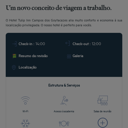
E LOCALIZAÇÃO
Um novo conceito de viagem a trabalho.
VENTOS
O Hotel Tulip Inn Campos dos Goytacazes alia muito conforto e economia à sua
localização privilegiada. O nosso hotel é perfeito para vocês.
FERTAS
: 14:00
: 12:00
Check-in
Check-out
Resumo da revisão
Galeria
Localização
Estrutura & Serviços
Wi-Fi
Acesso à academia
Salas de reunião