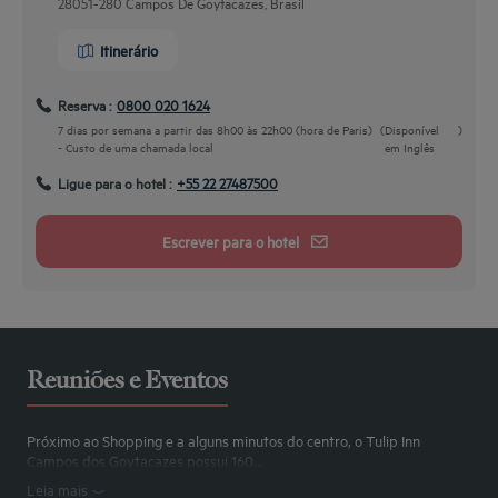
28051-280 Campos De Goytacazes, Brasil
Itinerário
Reserva :
0800 020 1624
7 dias por semana a partir das 8h00 às 22h00 (hora de Paris)
(
Disponível
)
- Custo de uma chamada local
em Inglês
Ligue para o hotel :
+55 22 27487500
Escrever para o hotel
Reuniões e Eventos
Próximo ao Shopping e a alguns minutos do centro, o Tulip Inn
Campos dos Goytacazes possui 160...
Leia mais