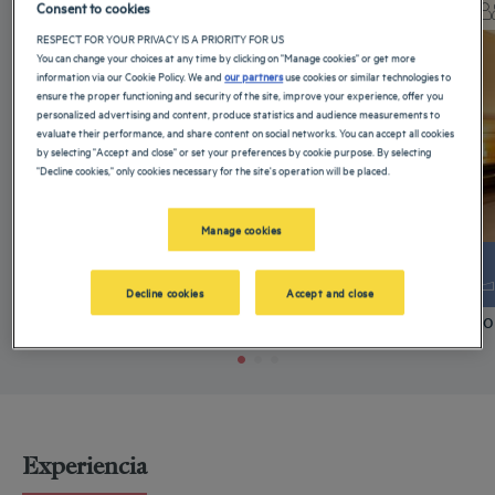
Consent to cookies
Max
Check-out:
12:00
Max
RESPECT FOR YOUR PRIVACY IS A PRIORITY FOR US
You can change your choices at any time by clicking on "Manage cookies" or get more
information via our Cookie Policy. We and
our partners
use cookies or similar technologies to
ensure the proper functioning and security of the site, improve your experience, offer you
personalized advertising and content, produce statistics and audience measurements to
evaluate their performance, and share content on social networks. You can accept all cookies
by selecting "Accept and close" or set your preferences by cookie purpose. By selecting
"Decline cookies," only cookies necessary for the site's operation will be placed.
Manage cookies
+ info
Decline cookies
Accept and close
quarto
quarto padrão
Experiencia