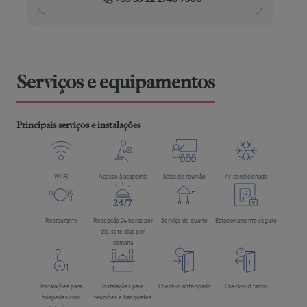
Serviços e equipamentos
Principais serviços e instalações
Wi-Fi
Acesso à academia
Salas de reunião
Ar-condicionado
Restaurante
Recepção 24 horas por
Serviço de quarto
Estacionamento seguro
dia, sete dias por
semana
Instalações para
Instalações para
Check-in antecipado
Check-out tardio
hóspedes com
reuniões e banquetes
deficiência