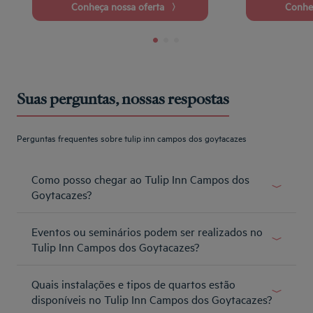
Conheça nossa oferta
Conhe
Suas perguntas, nossas respostas
Perguntas frequentes sobre tulip inn campos dos goytacazes
Como posso chegar ao Tulip Inn Campos dos
Goytacazes?
O Tulip Inn Campos dos Goytacazes fica ao lado do
Eventos ou seminários podem ser realizados no
Boulevard Shopping Campos, fica a 8,5 km do Aeroporto
Bartolomeu Lysandro e a 9 km do Morro do Itaóca.
Tulip Inn Campos dos Goytacazes?
Saiba mais
Próximo ao Shopping e a alguns minutos do centro, o
Quais instalações e tipos de quartos estão
Tulip Inn Campos dos Goytacazes possui 160
apartamentos. A área de eventos possui profissionais e
disponíveis no Tulip Inn Campos dos Goytacazes?
equipamentos modernos para atender todas as