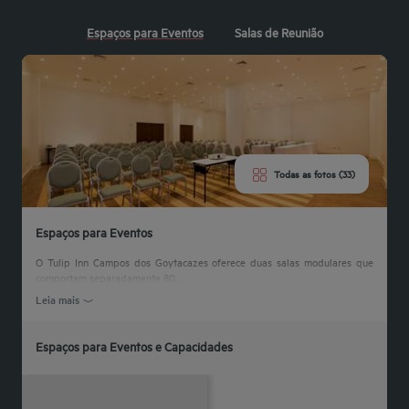
Espaços para Eventos
Salas de Reunião
Todas as fotos (33)
Espaços para Eventos
O Tulip Inn Campos dos Goytacazes oferece duas salas modulares que
comportam separadamente 80...
Leia mais
Espaços para Eventos e Capacidades
Sala
Formato
Sala
Luz